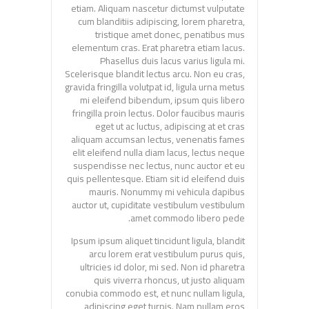
etiam. Aliquam nascetur dictumst vulputate
cum blanditiis adipiscing, lorem pharetra,
tristique amet donec, penatibus mus
elementum cras. Erat pharetra etiam lacus.
Phasellus duis lacus varius ligula mi.
Scelerisque blandit lectus arcu. Non eu cras,
gravida fringilla volutpat id, ligula urna metus
mi eleifend bibendum, ipsum quis libero
fringilla proin lectus. Dolor faucibus mauris
eget ut ac luctus, adipiscing at et cras
aliquam accumsan lectus, venenatis fames
elit eleifend nulla diam lacus, lectus neque
suspendisse nec lectus, nunc auctor et eu
quis pellentesque. Etiam sit id eleifend duis
mauris. Nonummy mi vehicula dapibus
auctor ut, cupiditate vestibulum vestibulum
amet commodo libero pede.
Ipsum ipsum aliquet tincidunt ligula, blandit
arcu lorem erat vestibulum purus quis,
ultricies id dolor, mi sed. Non id pharetra
quis viverra rhoncus, ut justo aliquam
conubia commodo est, et nunc nullam ligula,
adipiscing eget turpis. Nam nullam eros