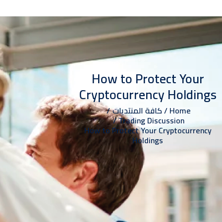
EN
How to Protect Your
اتصل بنا
Cryptocurrency Holdings
تسجيل الدخول
فتح حساب
Home
كافة المنتديات
Trading Discussion
الابحاث
How to Protect Your Cryptocurrency
الاخبار
Holdings
خدماتنا
من نحن
الرئيسية