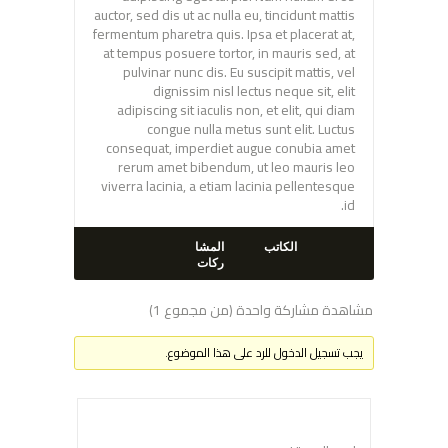
auctor, sed dis ut ac nulla eu, tincidunt mattis
fermentum pharetra quis. Ipsa et placerat at,
at tempus posuere tortor, in mauris sed, at
pulvinar nunc dis. Eu suscipit mattis, vel
dignissim nisl lectus neque sit, elit
adipiscing sit iaculis non, et elit, qui diam
congue nulla metus sunt elit. Luctus
consequat, imperdiet augue conubia amet
rerum amet bibendum, ut leo mauris leo
viverra lacinia, a etiam lacinia pellentesque
id.
الكاتب
المشا
ركات
مشاهدة مشاركة واحدة (من مجموع 1)
يجب تسجيل الدخول للرد على هذا الموضوع.